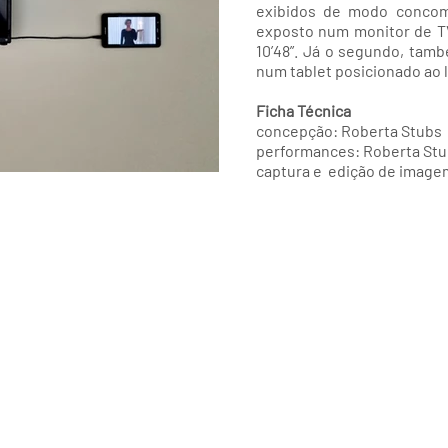
exibidos de modo concomi
exposto num monitor de T
10’48”. Já
o segundo, també
num tablet posicionado ao 
Ficha Técnica
concepção: Roberta Stubs
performances: Roberta Stub
captura e edição de image