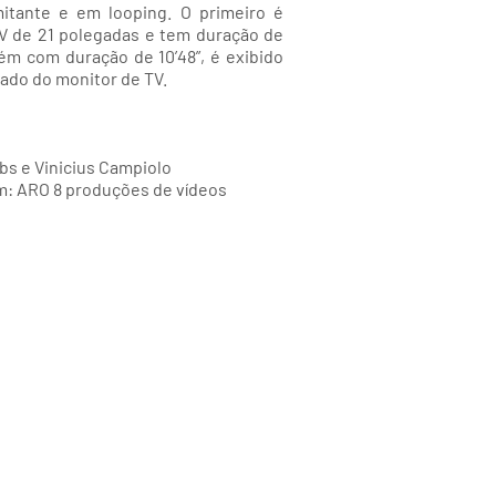
tante e em looping. O primeiro é
V de 21 polegadas e tem duração de
m com duração de 10’48”, é exibido
lado do monitor de TV.
s e Vinicius Campiolo
m: ARO 8 produções de vídeos