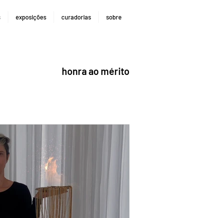
s
exposições
curadorias
sobre
honra ao mérito